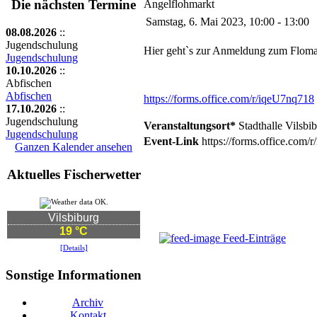
Die nächsten Termine
Angelflohmarkt
Samstag, 6. Mai 2023, 10:00 - 13:00
08.08.2026
::
Jugendschulung
Hier geht`s zur Anmeldung zum Floma
Jugendschulung
10.10.2026
::
Abfischen
Abfischen
https://forms.office.com/r/iqeU7nq718
17.10.2026
::
Jugendschulung
Veranstaltungsort*
Stadthalle Vilsbi
Jugendschulung
Event-Link
https://forms.office.com/
Ganzen Kalender ansehen
Aktuelles Fischerwetter
Vilsbiburg
19 °C
Feed-Einträge
[Details]
Sonstige Informationen
Archiv
Kontakt